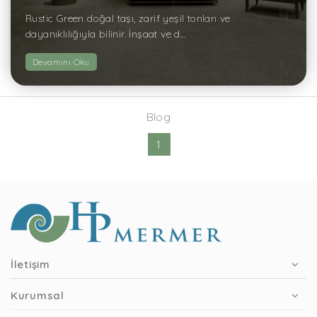
Rustic Green doğal taşı, zarif yeşil tonları ve
dayanıklılığıyla bilinir. İnşaat ve d...
Devamını Oku
Blog
1
İletişim
Kurumsal